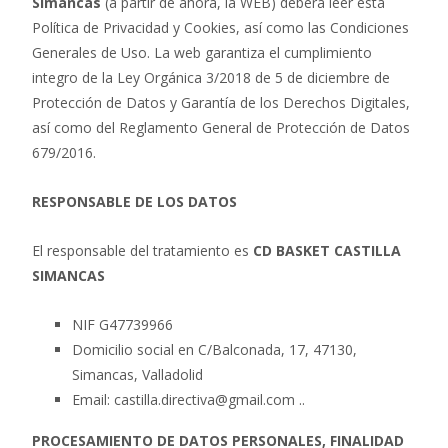
Simancas
(a partir de ahora, la WEB) deberá leer esta
o
A
ar
Política de Privacidad y Cookies, así como las Condiciones
o
p
ti
Generales de Uso. La web garantiza el cumplimiento
integro de la Ley Orgánica 3/2018 de 5 de diciembre de
k
p
r
Protección de Datos y Garantía de los Derechos Digitales,
así como del Reglamento General de Protección de Datos
679/2016.
RESPONSABLE DE LOS DATOS
El responsable del tratamiento es
CD BASKET CASTILLA
SIMANCAS
NIF G47739966
Domicilio social en C/Balconada, 17, 47130,
Simancas, Valladolid
Email: castilla.directiva@gmail.com ..
PROCESAMIENTO DE DATOS PERSONALES, FINALIDAD