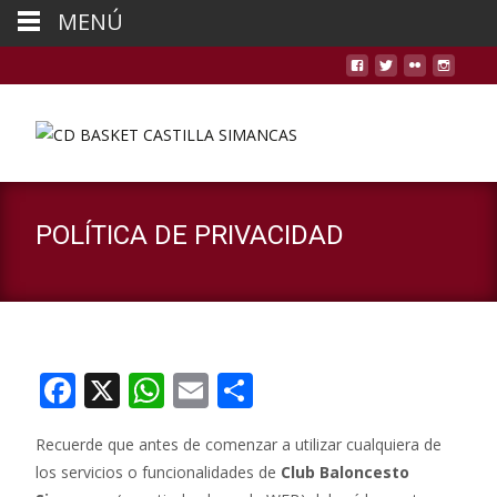
MENÚ
POLÍTICA DE PRIVACIDAD
F
X
W
E
C
ac
h
m
o
Recuerde que antes de comenzar a utilizar cualquiera de
e
at
ai
m
los servicios o funcionalidades de
Club Baloncesto
b
s
l
p