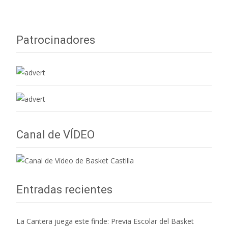
e
at
ai
m
b
s
l
p
o
A
ar
Patrocinadores
o
p
ti
k
p
r
Canal de VÍDEO
Entradas recientes
La Cantera juega este finde: Previa Escolar del Basket