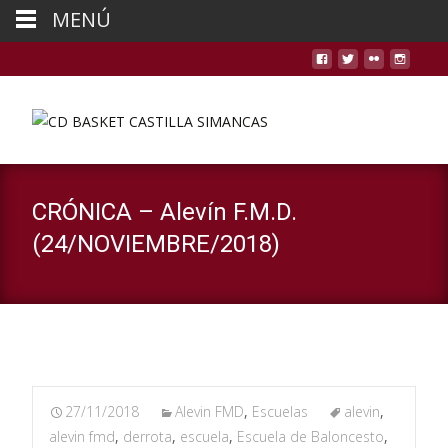
MENÚ
CRÓNICA – Alevín F.M.D.
(24/NOVIEMBRE/2018)
27/11/2018
Alevin FMD
,
Escuelas
alevin
,
alevin fmd
,
derrota
,
escuela
,
Escuela de Baloncesto
,