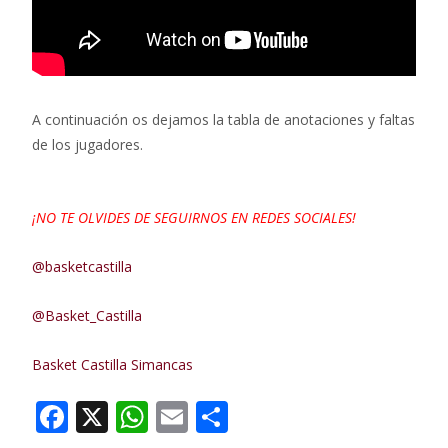
A continuación os dejamos la tabla de anotaciones y faltas
de los jugadores.
¡NO TE OLVIDES DE SEGUIRNOS EN REDES SOCIALES!
@basketcastilla
@Basket_Castilla
Basket Castilla Simancas
F
X
W
E
C