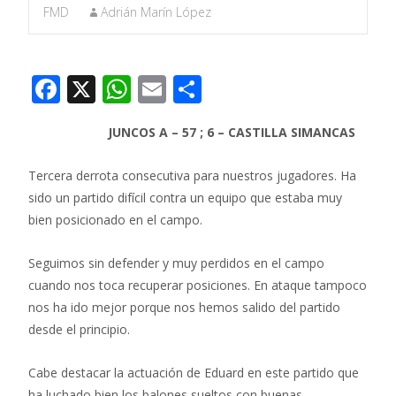
FMD
Adrián Marín López
F
X
W
E
C
ac
h
m
o
JUNCOS A – 57 ; 6 – CASTILLA SIMANCAS
e
at
ai
m
b
s
l
p
Tercera derrota consecutiva para nuestros jugadores. Ha
o
A
ar
sido un partido difícil contra un equipo que estaba muy
bien posicionado en el campo.
o
p
ti
k
p
r
Seguimos sin defender y muy perdidos en el campo
cuando nos toca recuperar posiciones. En ataque tampoco
nos ha ido mejor porque nos hemos salido del partido
desde el principio.
Cabe destacar la actuación de Eduard en este partido que
ha luchado bien los balones sueltos con buenas