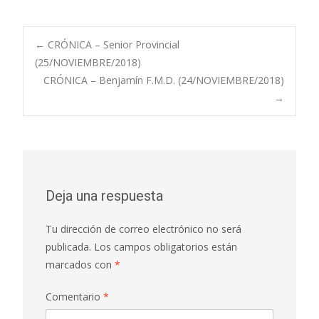
ac
h
m
o
e
at
ai
m
b
s
l
p
Navegación
←
CRÓNICA – Senior Provincial
o
A
ar
(25/NOVIEMBRE/2018)
CRÓNICA – Benjamín F.M.D. (24/NOVIEMBRE/2018)
o
p
ti
de
→
k
p
r
entradas
Deja una respuesta
Tu dirección de correo electrónico no será
publicada.
Los campos obligatorios están
marcados con
*
Comentario
*