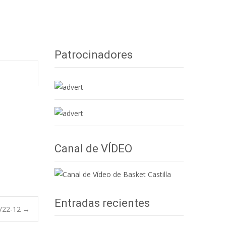
Uncategorized
>
EL SENIOR B ‘DESAPARECE’ EN LA SALLE
Patrocinadores
Canal de VÍDEO
Entradas recientes
/22-12
→