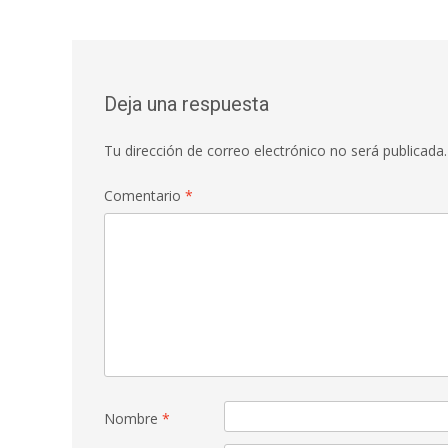
o
A
ar
o
p
ti
de
k
p
r
entradas
Deja una respuesta
Tu dirección de correo electrónico no será publicada.
Comentario
*
Nombre
*