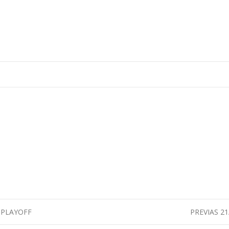
CD BASKET CASTILLA SIMANCAS
>
Noticias
>
 PLAYOFF
PREVIAS 21