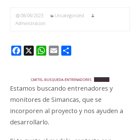
08/06/2023
Uncategorized
Administracion
F
X
W
E
C
ac
h
m
o
e
at
ai
m
b
s
l
p
CARTEL-BUSQUEDA-ENTRENADORES
Descarga
o
A
ar
Estamos buscando entrenadores y
o
p
ti
monitores de Simancas, que se
k
p
r
incorporen al proyecto y nos ayuden a
desarrollarlo.