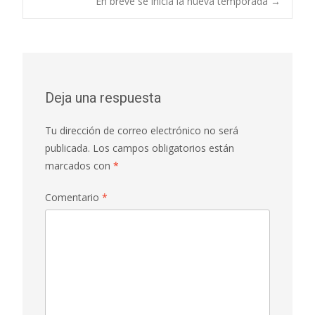
En breve se inicia la nueva temporada
→
o
p
ti
de
k
p
r
entradas
Deja una respuesta
Tu dirección de correo electrónico no será
publicada.
Los campos obligatorios están
marcados con
*
Comentario
*