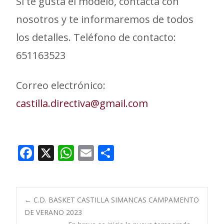
Si te gusta el modelo, contacta con
nosotros y te informaremos de todos
los detalles. Teléfono de contacto:
651163523
Correo electrónico:
castilla.directiva@gmail.com
F
X
W
E
C
ac
h
m
o
e
at
ai
m
b
s
l
p
Navegación
←
C.D. BASKET CASTILLA SIMANCAS CAMPAMENTO
o
A
ar
DE VERANO 2023