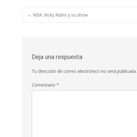
e
at
ai
m
b
s
l
p
Navegación
←
NBA: Ricky Rubio y su show
o
A
ar
o
p
ti
de
k
p
r
entradas
Deja una respuesta
Tu dirección de correo electrónico no será publicada.
Comentario
*