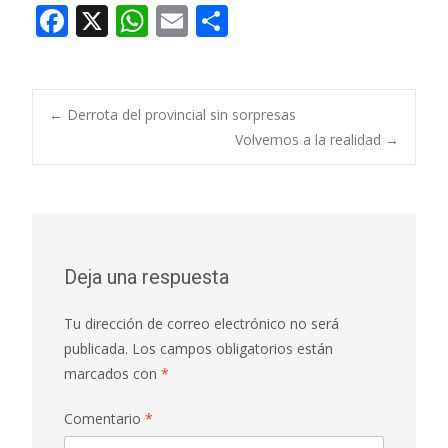
F
X
W
E
C
ac
h
m
o
e
at
ai
m
b
s
l
p
Navegación
←
Derrota del provincial sin sorpresas
o
A
ar
Volvemos a la realidad
→
o
p
ti
de
k
p
r
entradas
Deja una respuesta
Tu dirección de correo electrónico no será
publicada.
Los campos obligatorios están
marcados con
*
Comentario
*