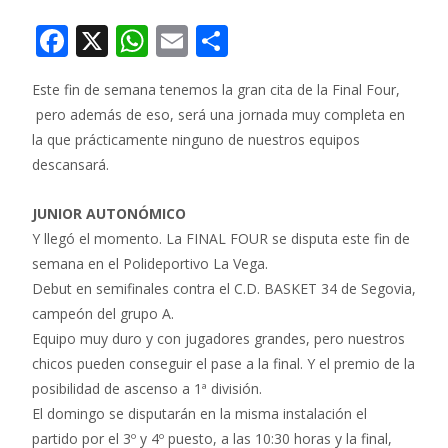
F
X
W
E
C
ac
h
m
o
Este fin de semana tenemos la gran cita de la Final Four,
e
at
ai
m
pero además de eso, será una jornada muy completa en
b
s
l
p
la que prácticamente ninguno de nuestros equipos
o
A
ar
descansará.
o
p
ti
JUNIOR
AUTONÓMICO
k
p
r
Y llegó el momento. La FINAL FOUR se disputa este fin de
semana en el Polideportivo La Vega.
Debut en semifinales contra el C.D. BASKET 34 de Segovia,
campeón del grupo A.
Equipo muy duro y con jugadores grandes, pero nuestros
chicos pueden conseguir el pase a la final. Y el premio de la
posibilidad de ascenso a 1ª división.
El domingo se disputarán en la misma instalación el
partido por el 3º y 4º puesto, a las 10:30 horas y la final,