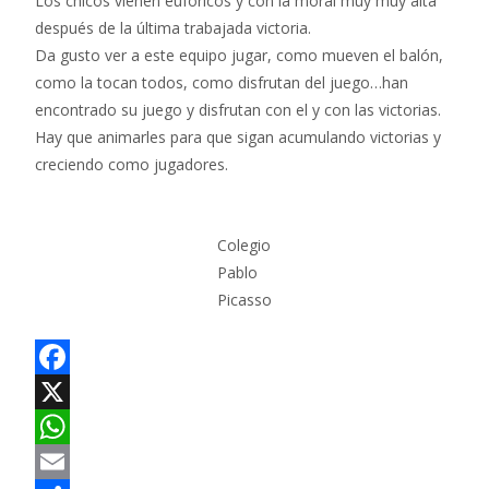
Los chicos vienen eufóricos y con la moral muy muy alta
t
después de la última trabajada victoria.
i
Da gusto ver a este equipo jugar, como mueven el balón,
como la tocan todos, como disfrutan del juego…han
r
encontrado su juego y disfrutan con el y con las victorias.
Hay que animarles para que sigan acumulando victorias y
creciendo como jugadores.
Colegio
Pablo
Picasso
F
a
X
c
W