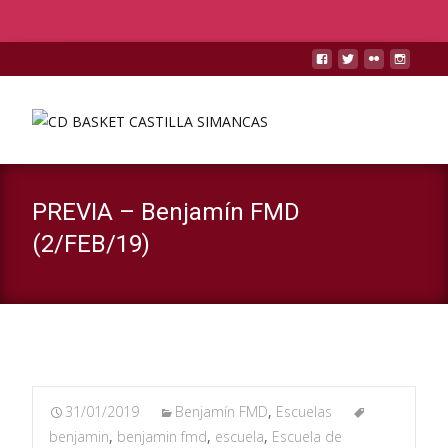
PREVIA – Benjamín FMD
(2/FEB/19)
31/01/2019
Benjamín FMD
,
Escuelas
benjamin
,
benjamin fmd
,
escuela
,
Escuela de