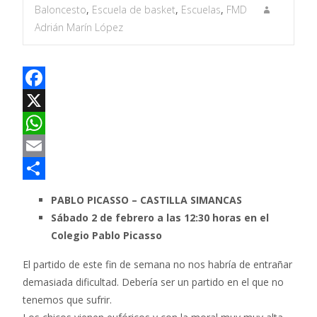
Baloncesto
,
Escuela de basket
,
Escuelas
,
FMD
Adrián Marín López
F
a
X
c
W
e
h
E
b
a
m
C
PABLO PICASSO – CASTILLA SIMANCAS
o
t
a
o
Sábado 2 de febrero a las 12:30 horas en el
Colegio Pablo Picasso
o
s
i
m
k
A
l
p
El partido de este fin de semana no nos habría de entrañar
p
a
demasiada dificultad. Debería ser un partido en el que no
tenemos que sufrir.
p
r