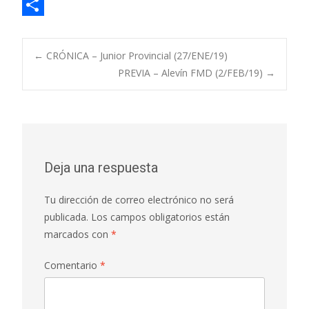
e
h
E
b
a
m
C
o
t
a
o
Navegación
←
CRÓNICA – Junior Provincial (27/ENE/19)
o
s
i
m
PREVIA – Alevín FMD (2/FEB/19)
→
k
A
l
p
de
p
a
p
r
entradas
t
Deja una respuesta
i
Tu dirección de correo electrónico no será
r
publicada.
Los campos obligatorios están
marcados con
*
Comentario
*