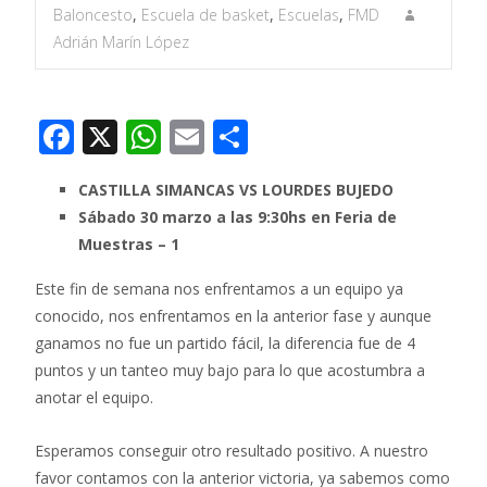
Baloncesto
,
Escuela de basket
,
Escuelas
,
FMD
Adrián Marín López
F
X
W
E
C
ac
h
m
o
CASTILLA SIMANCAS VS LOURDES BUJEDO
e
at
ai
m
Sábado 30 marzo a las 9:30hs en Feria de
b
s
l
p
Muestras – 1
o
A
ar
Este fin de semana nos enfrentamos a un equipo ya
o
p
ti
conocido, nos enfrentamos en la anterior fase y aunque
k
p
r
ganamos no fue un partido fácil, la diferencia fue de 4
puntos y un tanteo muy bajo para lo que acostumbra a
anotar el equipo.
Esperamos conseguir otro resultado positivo. A nuestro
favor contamos con la anterior victoria, ya sabemos como