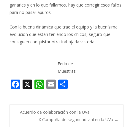
ganarles y en lo que fallamos, hay que corregir esos fallos
para no pasar apuros.
Con la buena dinámica que trae el equipo y la buenísima
evolución que están teniendo los chicos, seguro que
consiguen conquistar otra trabajada victoria.
Feria de
Muestras
F
X
W
E
C
ac
h
m
o
e
at
ai
m
b
s
l
p
Navegación
←
Acuerdo de colaboración con la UVa
o
A
ar
X Campaña de seguridad vial en la UVa
→
o
p
ti