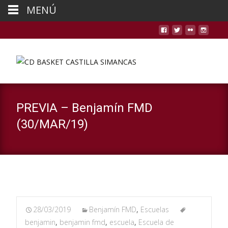
MENÚ
PREVIA – Benjamín FMD
(30/MAR/19)
28/03/2019
Benjamín FMD
,
Escuelas
benjamin
,
benjamin fmd
,
escuela
,
Escuela de