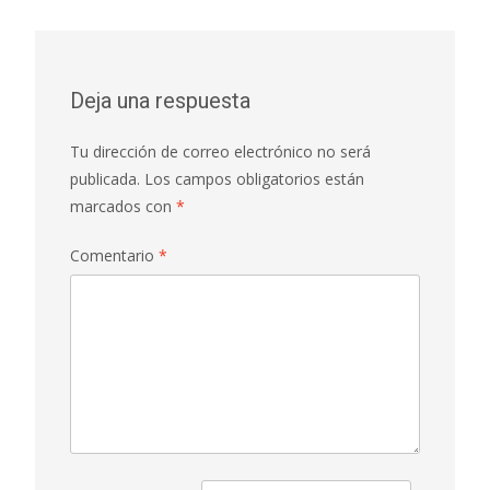
de
k
p
r
entradas
Deja una respuesta
Tu dirección de correo electrónico no será
publicada.
Los campos obligatorios están
marcados con
*
Comentario
*