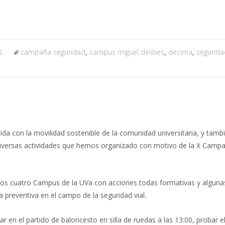
s
campaña seguridad
,
campus miguel delibes
,
decima
,
seguridad
da con la movilidad sostenible de la comunidad universitaria, y tamb
s diversas actividades que hemos organizado con motivo de la X Camp
os cuatro Campus de la UVa con acciones todas formativas y algunas
 preventiva en el campo de la seguridad vial.
ar en el partido de baloncesto en silla de ruedas a las 13:00, probar e