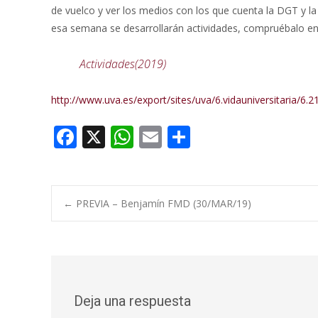
de vuelco y ver los medios con los que cuenta la DGT y la 
esa semana se desarrollarán actividades, compruébalo en
Actividades(2019)
http://www.uva.es/export/sites/uva/6.vidauniversitaria/6.2
F
X
W
E
C
ac
h
m
o
e
at
ai
m
b
s
l
p
Navegación
←
PREVIA – Benjamín FMD (30/MAR/19)
o
A
ar
o
p
ti
de
k
p
r
entradas
Deja una respuesta