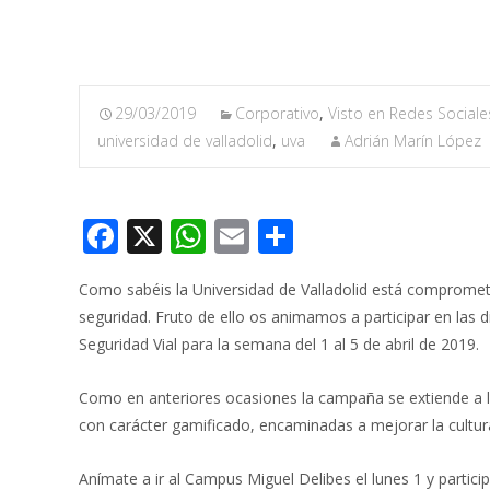
29/03/2019
Corporativo
,
Visto en Redes Sociale
universidad de valladolid
,
uva
Adrián Marín López
F
X
W
E
C
ac
h
m
o
Como sabéis la Universidad de Valladolid está comprometi
e
at
ai
m
seguridad. Fruto de ello os animamos a participar en la
b
s
l
p
Seguridad Vial para la semana del 1 al 5 de abril de 2019.
o
A
ar
Como en anteriores ocasiones la campaña se extiende a l
o
p
ti
con carácter gamificado, encaminadas a mejorar la cultura
k
p
r
Anímate a ir al Campus Miguel Delibes el lunes 1 y particip