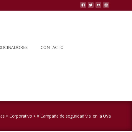
ROCINADORES
CONTACTO
Buscar
por:
ias
>
Corporativo
>
X Campaña de seguridad vial en la UVa