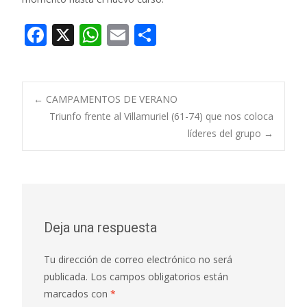
F
X
W
E
C
ac
h
m
o
e
at
ai
m
b
s
l
p
Navegación
←
CAMPAMENTOS DE VERANO
o
A
ar
Triunfo frente al Villamuriel (61-74) que nos coloca
líderes del grupo
→
o
p
ti
de
k
p
r
entradas
Deja una respuesta
Tu dirección de correo electrónico no será
publicada.
Los campos obligatorios están
marcados con
*