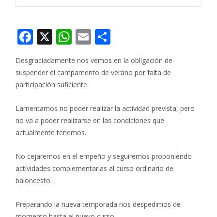
F
X
W
E
C
ac
h
m
o
Desgraciadamente nos vemos en la obligación de
e
at
ai
m
suspender el campamento de verano por falta de
b
s
l
p
participación suficiente.
o
A
ar
Lamentamos no poder realizar la actividad prevista, pero
o
p
ti
no va a poder realizarse en las condiciones que
k
p
r
actualmente tenemos.
No cejaremos en el empeño y seguiremos proponiendo
actividades complementarias al curso ordinario de
baloncesto.
Preparando la nueva temporada nos despedimos de
momento hasta el nuevo curso.