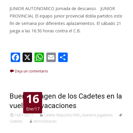
ac
h
m
o
JUNIOR AUTONOMICO Jornada de descanso. JUNIOR
e
at
ai
m
PROVINCIAL El equipo junior provincial dobla partidos este
b
s
l
p
fin de semana por diferentes aplazamientos. El sábado 21
o
A
ar
juega a las 16:30 horas contra el C.B.
o
p
ti
Leer más…
k
p
r
F
X
W
E
C
ac
h
m
o
Deja un comentario
e
at
ai
m
b
s
l
p
o
A
ar
16
Buena imagen de los Cadetes en la
o
p
ti
vuelta de vacaciones
Ene/17
k
p
r
16/01/2017
Cadete Masculino FMD
,
Nuestros Jugadores
Cadetes
Administracion