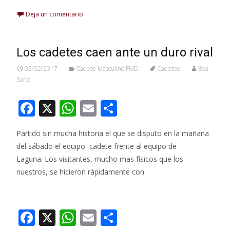
ac
h
m
o
Deja un comentario
e
at
ai
m
b
s
l
p
o
A
ar
Los cadetes caen ante un duro rival
o
p
ti
02/02/2017
Cadete Masculino FMD
Cadetes
Bea
Sanz
k
p
r
F
X
W
E
C
ac
h
m
o
Partido sin mucha historia el que se disputo en la mañana
e
at
ai
m
del sábado el equipo cadete frente al equipo de
b
s
l
p
Laguna. Los visitantes, mucho mas físicos que los
o
A
ar
nuestros, se hicieron rápidamente con
o
p
ti
Leer más…
k
p
r
F
X
W
E
C