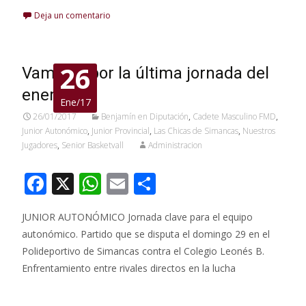
ac
h
m
o
Deja un comentario
e
at
ai
m
b
s
l
p
o
A
ar
26
Vamos a por la última jornada del
o
p
ti
enero
Ene/17
k
p
r
26/01/2017
Benjamín en Diputación
,
Cadete Masculino FMD
,
Junior Autonómico
,
Junior Provincial
,
Las Chicas de Simancas
,
Nuestros
Jugadores
,
Senior Basketvall
Administracion
F
X
W
E
C
ac
h
m
o
JUNIOR AUTONÓMICO Jornada clave para el equipo
e
at
ai
m
autonómico. Partido que se disputa el domingo 29 en el
b
s
l
p
Polideportivo de Simancas contra el Colegio Leonés B.
o
A
ar
Enfrentamiento entre rivales directos en la lucha
o
p
ti
Leer más…