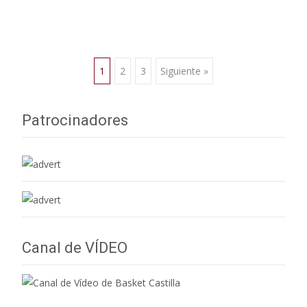
e
at
ai
m
b
s
l
p
o
A
ar
o
p
ti
Navegación
1
2
3
Siguiente »
k
p
r
de
Patrocinadores
entradas
Canal de VÍDEO