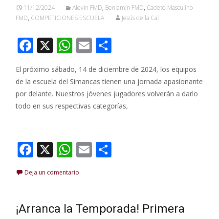
11/12/2024
Alevin FMD
,
Benjamín FMD
,
Cadete Masculino
FMD
,
COMPETICIONES ESCUELA
Jesús de la Cal
F
X
W
E
C
ac
h
m
o
El próximo sábado, 14 de diciembre de 2024, los equipos
e
at
ai
m
de la escuela del Simancas tienen una jornada apasionante
b
s
l
p
por delante. Nuestros jóvenes jugadores volverán a darlo
o
A
ar
todo en sus respectivas categorías,
o
p
ti
Leer más…
k
p
r
F
X
W
E
C
ac
h
m
o
Deja un comentario
e
at
ai
m
b
s
l
p
o
A
ar
¡Arranca la Temporada! Primera