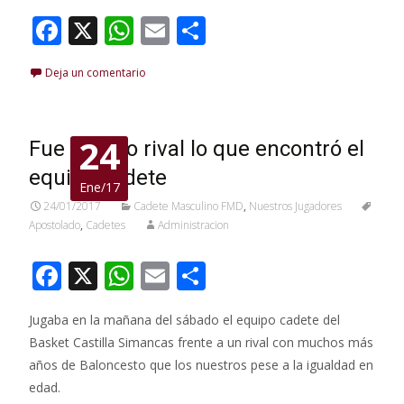
k
p
r
F
X
W
E
C
ac
h
m
o
Deja un comentario
e
at
ai
m
b
s
l
p
o
A
ar
24
Fue mucho rival lo que encontró el
o
p
ti
equipo cadete
Ene/17
k
p
r
24/01/2017
Cadete Masculino FMD
,
Nuestros Jugadores
Apostolado
,
Cadetes
Administracion
F
X
W
E
C
ac
h
m
o
Jugaba en la mañana del sábado el equipo cadete del
e
at
ai
m
Basket Castilla Simancas frente a un rival con muchos más
b
s
l
p
años de Baloncesto que los nuestros pese a la igualdad en
o
A
ar
edad.