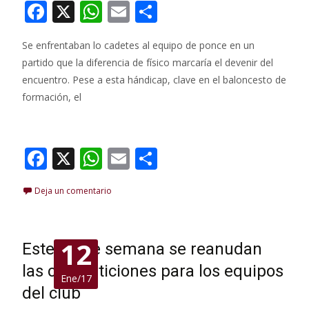
F
X
W
E
C
ac
h
m
o
Se enfrentaban lo cadetes al equipo de ponce en un
e
at
ai
m
partido que la diferencia de físico marcaría el devenir del
b
s
l
p
encuentro. Pese a esta hándicap, clave en el baloncesto de
o
A
ar
formación, el
o
p
ti
Leer más…
k
p
r
F
X
W
E
C
ac
h
m
o
Deja un comentario
e
at
ai
m
b
s
l
p
o
A
ar
12
Este fin de semana se reanudan
o
p
ti
las competiciones para los equipos
Ene/17
k
p
r
del club