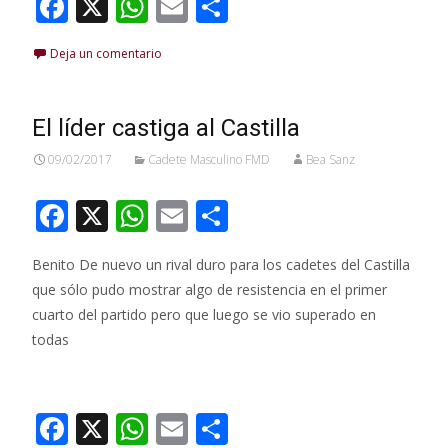
F
X
W
E
C
ac
h
m
o
Deja un comentario
e
at
ai
m
b
s
l
p
o
A
ar
El líder castiga al Castilla
o
p
ti
09/02/2017
Cadete Masculino FMD
Bea Sanz
k
p
r
F
X
W
E
C
ac
h
m
o
Benito De nuevo un rival duro para los cadetes del Castilla
e
at
ai
m
que sólo pudo mostrar algo de resistencia en el primer
b
s
l
p
cuarto del partido pero que luego se vio superado en
o
A
ar
todas
o
p
ti
Leer más…
k
p
r
F
X
W
E
C