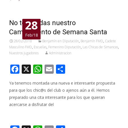
e
at
ai
m
b
s
l
p
o
A
ar
28
No te pierdas nuestro
o
p
ti
Campamento de Semana Santa
Feb/18
k
p
r
28/02/2018
Benjamín en Diputación
,
Benjamín FMD
,
Cadete
Masculino FMD
,
Escuelas
,
Femenino Diputación
,
Las Chicas de Simancas
,
Nuestros Jugadores
Administracion
F
X
W
E
C
ac
h
m
o
Ya tenemos montada una nueva e interesante propuesta
e
at
ai
m
para que los chic@s del club o ajenos aún a él. Hemos
b
s
l
p
preparado una cita interesante para los que quieran
o
A
ar
acercarse a disfrutar del
o
p
ti
Leer más…
k
p
r