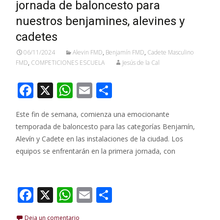
o
p
ti
jornada de baloncesto para
k
p
r
nuestros benjamines, alevines y
cadetes
06/11/2024
Alevin FMD
,
Benjamín FMD
,
Cadete Masculino
FMD
,
COMPETICIONES ESCUELA
Jesús de la Cal
F
X
W
E
C
ac
h
m
o
Este fin de semana, comienza una emocionante
e
at
ai
m
temporada de baloncesto para las categorías Benjamín,
b
s
l
p
Alevín y Cadete en las instalaciones de la ciudad. Los
o
A
ar
equipos se enfrentarán en la primera jornada, con
o
p
ti
Leer más…
k
p
r
F
X
W
E
C
ac
h
m
o
Deja un comentario