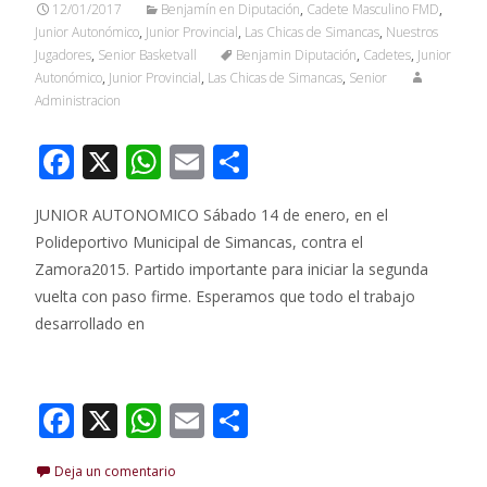
12/01/2017
Benjamín en Diputación
,
Cadete Masculino FMD
,
Junior Autonómico
,
Junior Provincial
,
Las Chicas de Simancas
,
Nuestros
Jugadores
,
Senior Basketvall
Benjamin Diputación
,
Cadetes
,
Junior
Autonómico
,
Junior Provincial
,
Las Chicas de Simancas
,
Senior
Administracion
F
X
W
E
C
ac
h
m
o
JUNIOR AUTONOMICO Sábado 14 de enero, en el
e
at
ai
m
Polideportivo Municipal de Simancas, contra el
b
s
l
p
Zamora2015. Partido importante para iniciar la segunda
o
A
ar
vuelta con paso firme. Esperamos que todo el trabajo
o
p
ti
desarrollado en
k
p
r
Leer más…
F
X
W
E
C
ac
h
m
o
Deja un comentario