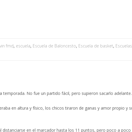
CD BASKET CASTILLA SIMANCAS
>
Noticias
>
COMPETICIONES 
vin fmd
,
escuela
,
Escuela de Baloncesto
,
Escuela de basket
,
Escuelas
la temporada. No fue un partido fácil, pero supieron sacarlo adelante.
raba en altura y físico, los chicos tiraron de ganas y amor propio y 
l distanciarse en el marcador hasta los 11 puntos, pero poco a poco 