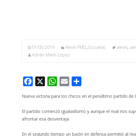
01/05/2019
Alevin FMD
,
Escuelas
alevin
,
ale
Adrián Marín López
F
X
W
E
C
ac
h
m
o
Nueva victoria para los chicos en el penúltimo partido de 
e
at
ai
m
b
s
l
p
El partido comenzó igualadísimo y aunque el rival nos supe
o
A
ar
afrontar esa desventaja.
o
p
ti
En el segundo tiempo un bajón en defensa permitió al riva