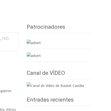
ESCUELA
>
Alevin FMD
>
Crónica Alevín FMD – 27/ABR/19
Patrocinadores
,
FMD
Canal de VÍDEO
supieron
Entradas recientes
los chicos