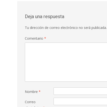
de
k
p
r
entradas
Deja una respuesta
Tu dirección de correo electrónico no será publicada.
Comentario
*
Nombre
*
Correo