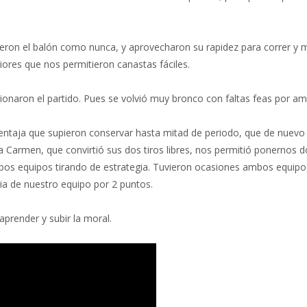
eron el balón como nunca, y aprovecharon su rapidez para correr y 
iores que nos permitieron canastas fáciles.
icionaron el partido. Pues se volvió muy bronco con faltas feas por a
entaja que supieron conservar hasta mitad de periodo, que de nuevo
a Carmen, que convirtió sus dos tiros libres, nos permitió ponernos do
mbos equipos tirando de estrategia. Tuvieron ocasiones ambos equipo
ria de nuestro equipo por 2 puntos.
 aprender y subir la moral.