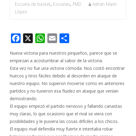
Escuela de basket
,
Escuelas
,
FMD
Adrián Marín
López
F
X
W
E
C
ac
h
m
o
Nueva victoria para nuestros pequeños, parece que se
e
at
ai
m
empiezan a acostumbrar al sabor de la victoria.
b
s
l
p
Esta vez no fue una victoria cómoda. Nos costó encontrar
o
A
ar
huecos y tiros fáciles debido al desorden en ataque de
o
p
ti
nuestro equipo. No supieron moverse como en anteriores
partidos y no tuvieron esa fluidez en ataque que venían
k
p
r
demostrando.
El equipo empezó el partido nervioso y fallando canastas
muy claras, lo que ocasiono que el rival se viera con
posibilidades y le pusiera las cosas difíciles a los chicos.
El equipo rival defendía muy fuerte e intentaba robar