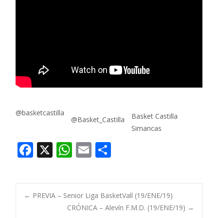
@basketcastilla
Basket Castilla
@Basket_Castilla
Simancas
F
X
W
E
C
ac
h
m
o
e
at
ai
m
b
s
l
p
Navegación
←
PREVIA – Senior Liga BasketVall (19/ENE/19)
o
A
ar
CRÓNICA – Alevín F.M.D. (19/ENE/19)
→