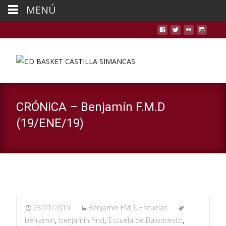
MENÚ
CRÓNICA – Benjamín F.M.D
(19/ENE/19)
23/01/2019
Benjamín FMD
,
Escuelas
benjamin
,
benjamin fmd
,
Escuela de Baloncesto
,