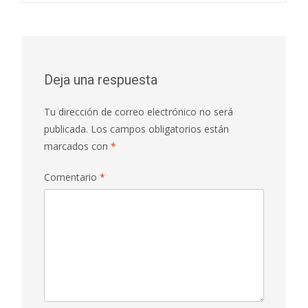
o
p
ti
de
k
p
r
entradas
Deja una respuesta
Tu dirección de correo electrónico no será
publicada.
Los campos obligatorios están
marcados con
*
Comentario
*