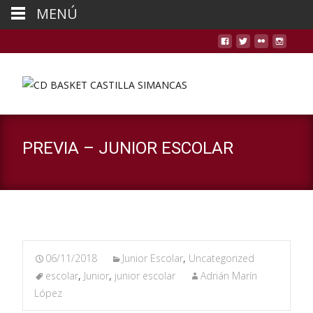
MENÚ
PREVIA – JUNIOR ESCOLAR
06/11/2018
Junior Escolar
,
Uncategorized
escolar
,
Junior
,
junior escolar
Adrián Marín
López