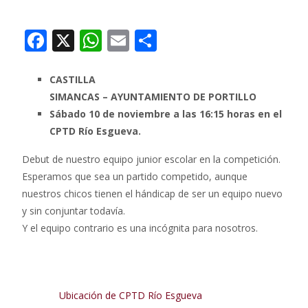
F
X
W
E
C
ac
h
m
o
e
at
ai
m
CASTILLA
SIMANCAS – AYUNTAMIENTO DE PORTILLO
b
s
l
p
Sábado 10 de noviembre a las 16:15 horas en el
o
A
ar
CPTD Río Esgueva.
o
p
ti
Debut de nuestro equipo junior escolar en la competición.
k
p
r
Esperamos que sea un partido competido, aunque
nuestros chicos tienen el hándicap de ser un equipo nuevo
y sin conjuntar todavía.
Y el equipo contrario es una incógnita para nosotros.
Ubicación de CPTD Río Esgueva