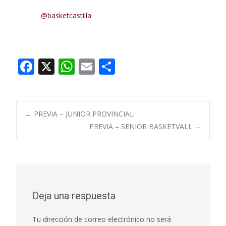
@basketcastilla
F
X
W
E
C
ac
h
m
o
e
at
ai
m
b
s
l
p
Navegación
←
PREVIA – JUNIOR PROVINCIAL
o
A
ar
PREVIA – SENIOR BASKETVALL
→
o
p
ti
de
k
p
r
entradas
Deja una respuesta
Tu dirección de correo electrónico no será