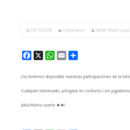
18/10/2018
Corporativo
Adrián Marín Lópe
F
X
W
E
C
ac
h
m
o
e
at
ai
m
¡Ya tenemos disponible nuestras participaciones de la lote
b
s
l
p
o
A
ar
Cualquier interesado, póngase en contacto con jugadores 
o
p
ti
¡Muchísima suerte 🍀🍀!
k
p
r