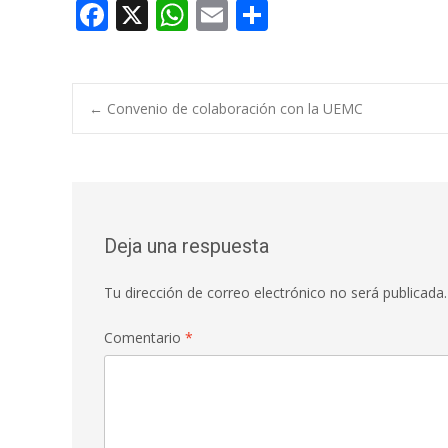
F
X
W
E
C
ac
h
m
o
e
at
ai
m
b
s
l
p
Navegación
←
Convenio de colaboración con la UEMC
o
A
ar
o
p
ti
de
k
p
r
entradas
Deja una respuesta
Tu dirección de correo electrónico no será publicada.
Comentario
*