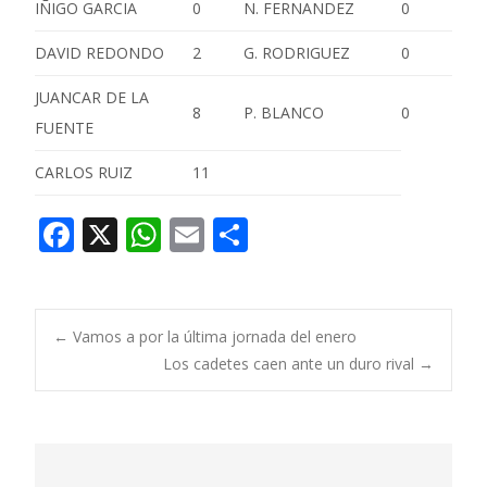
IÑIGO GARCIA
0
N. FERNANDEZ
0
DAVID REDONDO
2
G. RODRIGUEZ
0
JUANCAR DE LA
8
P. BLANCO
0
FUENTE
CARLOS RUIZ
11
F
X
W
E
C
ac
h
m
o
e
at
ai
m
b
s
l
p
Navegación
←
Vamos a por la última jornada del enero
o
A
ar
Los cadetes caen ante un duro rival
→
o
p
ti
de
k
p
r