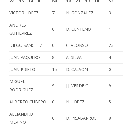
22 – 16 – 14 – 8
60
10 – 23 – 10 – 10
53
VICTOR LOPEZ
7
N. GONZALEZ
3
ANDRES
0
D. CENTENO
1
GUTIERREZ
DIEGO SANCHEZ
0
C. ALONSO
23
JUAN VAQUERO
8
A. SILVA
4
JUAN PRIETO
15
D. CALVON
0
MIGUEL
9
J.J. VERDEJO
9
RODRIGUEZ
ALBERTO CUBERO
0
N. LOPEZ
5
ALEJANDRO
0
D. PISABARROS
8
MERINO