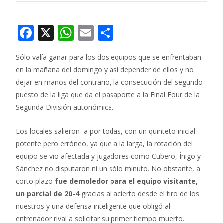
F
X
W
E
C
ac
h
m
o
Sólo valía ganar para los dos equipos que se enfrentaban
e
at
ai
m
en la mañana del domingo y así depender de ellos y no
b
s
l
p
dejar en manos del contrario, la consecución del segundo
o
A
ar
puesto de la liga que da el pasaporte a la Final Four de la
o
p
ti
Segunda División autonómica.
k
p
r
Los locales salieron a por todas, con un quinteto inicial
potente pero erróneo, ya que a la larga, la rotación del
equipo se vio afectada y jugadores como Cubero, Íñigo y
Sánchez no disputaron ni un sólo minuto. No obstante, a
corto plazo
fue demoledor para el equipo visitante,
un parcial de 20-4
gracias al acierto desde el tiro de los
nuestros y una defensa inteligente que obligó al
entrenador rival a solicitar su primer tiempo muerto.