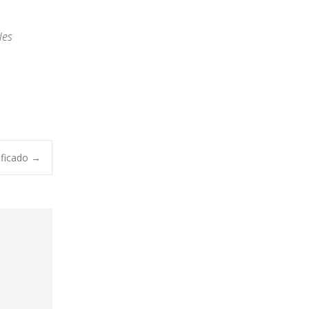
les
sificado
→