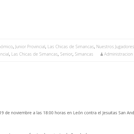
>
COMPETICIONES ESCUELA
>
Cadete Masculino FMD
>
Competición
onómico
,
Junior Provincial
,
Las Chicas de Simancas
,
Nuestros Jugadore
incial
,
Las Chicas de Simancas
,
Senior
,
Simancas
Administracion
19 de noviembre a las 18:00
horas en León contra el Jesuitas San And