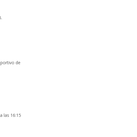
B.
eportivo de
a las 16:15