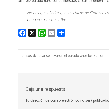
Otra vez partido duro donde nuestras chicas se deben ir 
No hay que olvidar que las chicas de Simancas s
pueden sacar tres años.
F
X
W
E
C
ac
h
m
o
e
at
ai
m
b
s
l
p
Navegación
←
Los de Íscar se llevaron el partido ante los Senior
o
A
ar
o
p
ti
de
k
p
r
entradas
Deja una respuesta
Tu dirección de correo electrónico no será publicada.