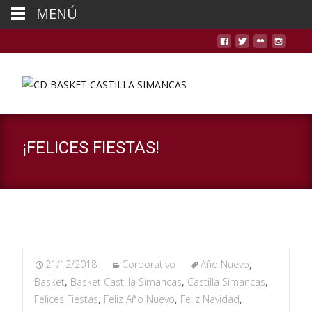
MENÚ
¡FELICES FIESTAS!
21/12/2018
Corporativo
Año Nuevo
,
Basket
,
Basket Castilla Simancas
,
Castilla Simancas
,
Felices Fiestas
,
Feliz Año Nuevo
,
Feliz Navidad
,