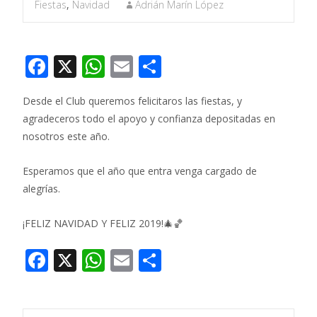
Fiestas
,
Navidad
Adrián Marín López
F
X
W
E
C
ac
h
m
o
Desde el Club queremos felicitaros las fiestas, y
e
at
ai
m
agradeceros todo el apoyo y confianza depositadas en
b
s
l
p
nosotros este año.
o
A
ar
Esperamos que el año que entra venga cargado de
o
p
ti
alegrías.
k
p
r
¡FELIZ NAVIDAD Y FELIZ 2019!🎄🏀
F
X
W
E
C
ac
h
m
o
e
at
ai
m