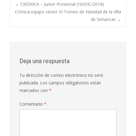
b
s
l
p
Navegación
←
CRÓNICA – Junior Provincial (16/DIC/2018)
o
A
ar
Crónica equipo senior III Torneo de Navidad de la Villa
de Simancas
→
o
p
ti
de
k
p
r
entradas
Deja una respuesta
Tu dirección de correo electrónico no será
publicada.
Los campos obligatorios están
marcados con
*
Comentario
*