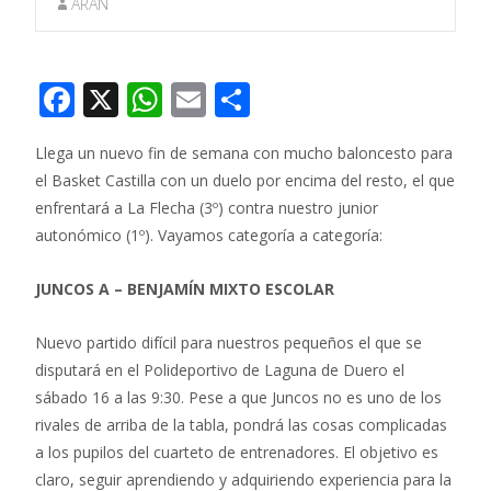
ARAN
F
X
W
E
C
ac
h
m
o
Llega un nuevo fin de semana con mucho baloncesto para
e
at
ai
m
el Basket Castilla con un duelo por encima del resto, el que
b
s
l
p
enfrentará a La Flecha (3º) contra nuestro junior
o
A
ar
autonómico (1º). Vayamos categoría a categoría:
o
p
ti
JUNCOS A – BENJAMÍN MIXTO ESCOLAR
k
p
r
Nuevo partido difícil para nuestros pequeños el que se
disputará en el Polideportivo de Laguna de Duero el
sábado 16 a las 9:30. Pese a que Juncos no es uno de los
rivales de arriba de la tabla, pondrá las cosas complicadas
a los pupilos del cuarteto de entrenadores. El objetivo es
claro, seguir aprendiendo y adquiriendo experiencia para la