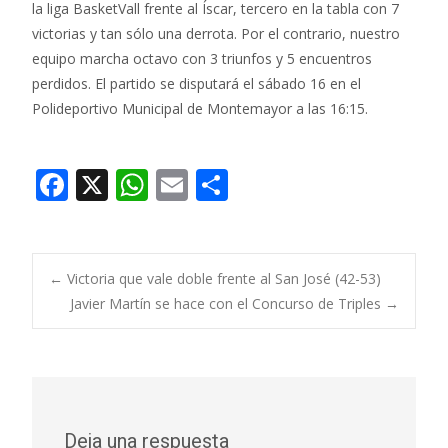
la liga BasketVall frente al Íscar, tercero en la tabla con 7
victorias y tan sólo una derrota. Por el contrario, nuestro
equipo marcha octavo con 3 triunfos y 5 encuentros
perdidos. El partido se disputará el sábado 16 en el
Polideportivo Municipal de Montemayor a las 16:15.
F
X
W
E
C
ac
h
m
o
e
at
ai
m
b
s
l
p
Navegación
←
Victoria que vale doble frente al San José (42-53)
o
A
ar
Javier Martín se hace con el Concurso de Triples
→
o
p
ti
de
k
p
r
entradas
Deja una respuesta