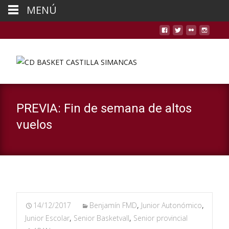
MENÚ
PREVIA: Fin de semana de altos
vuelos
14/12/2017
Benjamín FMD
,
Junior Autonómico
,
Junior Escolar
,
Senior Basketvall
,
Senior provincial